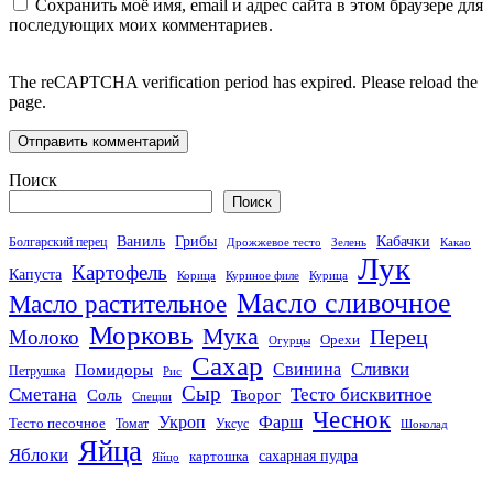
Сохранить моё имя, email и адрес сайта в этом браузере для
последующих моих комментариев.
The reCAPTCHA verification period has expired. Please reload the
page.
Поиск
Поиск
Кабачки
Ваниль
Грибы
Болгарский перец
Дрожжевое тесто
Зелень
Какао
Лук
Картофель
Капуста
Корица
Куриное филе
Курица
Масло сливочное
Масло растительное
Морковь
Мука
Перец
Молоко
Орехи
Огурцы
Сахар
Сливки
Помидоры
Свинина
Петрушка
Рис
Сыр
Сметана
Тесто бисквитное
Соль
Творог
Специи
Чеснок
Укроп
Фарш
Тесто песочное
Томат
Уксус
Шоколад
Яйца
Яблоки
сахарная пудра
картошка
Яйцо