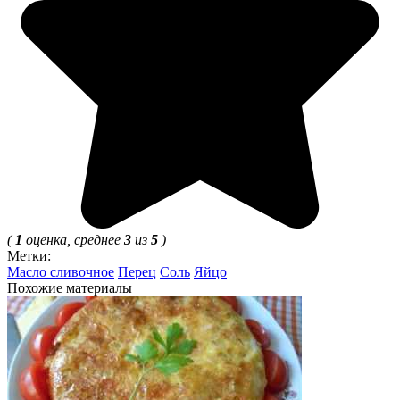
(
1
оценка, среднее
3
из
5
)
Метки:
Масло сливочное
Перец
Соль
Яйцо
Похожие материалы