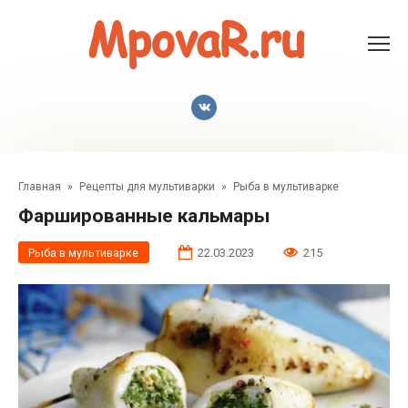
Перейти
к
контенту
Главная
»
Рецепты для мультиварки
»
Рыба в мультиварке
Фаршированные кальмары
Рыба в мультиварке
22.03.2023
215