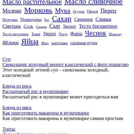
Масло сливочное
Масло растительное
Морковь
Мука
Перец
Молоко
Орехи
Огурцы
Сахар
Сливки
Помидоры
Свинина
Петрушка
Рис
Сыр
Сметана
Тесто бисквитное
Соль
Творог
Специи
Чеснок
Укроп
Фарш
Тесто песочное
Томат
Уксус
Шоколад
Яйца
Яблоки
сахарная пудра
картошка
Яйцо
Суп
Свекольник холодный рецепт классический с фото пошагово
Этот холодный летний суп – свекольник холодный,
классический
Блюда из риса
Рассыпчатый рис в мультиварке
Рассыпчатый рис в мультиварке может пригодиться вам
Блюда из мяса
Как приготовить макароны в мультиварке
Как приготовить макароны в мультиварке самым простым
Торты