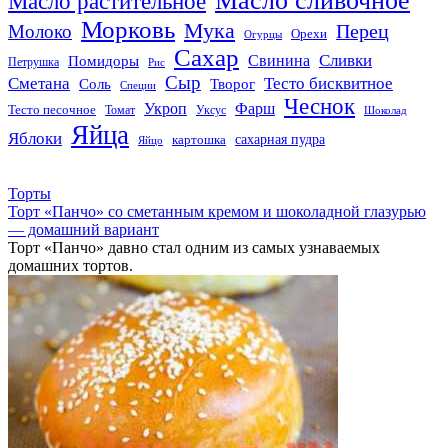
Масло сливочное
Масло растительное
Морковь
Мука
Перец
Молоко
Орехи
Огурцы
Сахар
Сливки
Помидоры
Свинина
Петрушка
Рис
Сыр
Сметана
Тесто бисквитное
Соль
Творог
Специи
Чеснок
Укроп
Фарш
Тесто песочное
Томат
Уксус
Шоколад
Яйца
Яблоки
сахарная пудра
картошка
Яйцо
Торты
Торт «Панчо» со сметанным кремом и шоколадной глазурью
— домашний вариант
Торт «Панчо» давно стал одним из самых узнаваемых
домашних тортов.