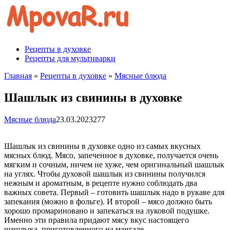
Перейти
к
контенту
Рецепты в духовке
Рецепты для мультиварки
Главная
»
Рецепты в духовке
»
Мясные блюда
Шашлык из свинины в духовке
Мясные блюда
23.03.2023
277
Шашлык из свинины в духовке одно из самых вкусных
мясных блюд. Мясо, запеченное в духовке, получается очень
мягким и сочным, ничем не хуже, чем оригинальный шашлык
на углях. Чтобы духовой шашлык из свинины получился
нежным и ароматным, в рецепте нужно соблюдать два
важных совета. Первый – готовить шашлык надо в рукаве для
запекания (можно в фольге). И второй – мясо должно быть
хорошо промариновано и запекаться на луковой подушке.
Именно эти правила придают мясу вкус настоящего
шашлыка, приготовленного на мангале.