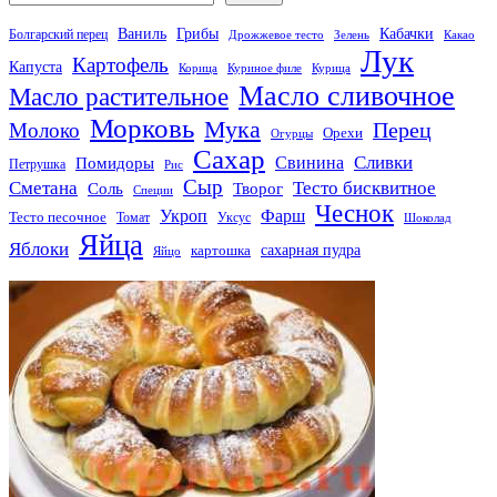
Кабачки
Ваниль
Грибы
Болгарский перец
Дрожжевое тесто
Зелень
Какао
Лук
Картофель
Капуста
Корица
Куриное филе
Курица
Масло сливочное
Масло растительное
Морковь
Мука
Перец
Молоко
Орехи
Огурцы
Сахар
Сливки
Помидоры
Свинина
Петрушка
Рис
Сыр
Сметана
Тесто бисквитное
Соль
Творог
Специи
Чеснок
Укроп
Фарш
Тесто песочное
Томат
Уксус
Шоколад
Яйца
Яблоки
сахарная пудра
картошка
Яйцо