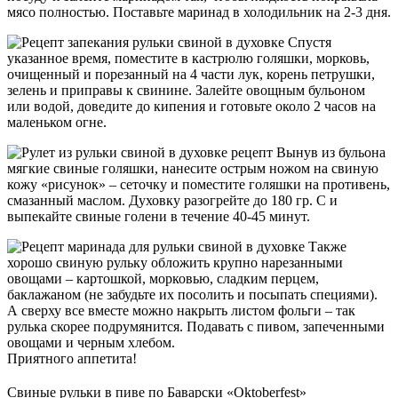
мясо полностью. Поставьте маринад в холодильник на 2-3 дня.
Спустя
указанное время, поместите в кастрюлю голяшки, морковь,
очищенный и порезанный на 4 части лук, корень петрушки,
зелень и приправы к свинине. Залейте овощным бульоном
или водой, доведите до кипения и готовьте около 2 часов на
маленьком огне.
Вынув из бульона
мягкие свиные голяшки, нанесите острым ножом на свиную
кожу «рисунок» – сеточку и поместите голяшки на противень,
смазанный маслом. Духовку разогрейте до 180 гр. С и
выпекайте свиные голени в течение 40-45 минут.
Также
хорошо свиную рульку обложить крупно нарезанными
овощами – картошкой, морковью, сладким перцем,
баклажаном (не забудьте их посолить и посыпать специями).
А сверху все вместе можно накрыть листом фольги – так
рулька скорее подрумянится. Подавать с пивом, запеченными
овощами и черным хлебом.
Приятного аппетита!
Свиные рульки в пиве по Баварски «Oktoberfest»