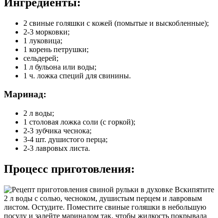
Ингредиенты:
2 свиные голяшки с кожей (помытые и выскобленные);
2-3 морковки;
1 луковица;
1 корень петрушки;
сельдерей;
1 л бульона или воды;
1 ч. ложка специй для свинины.
Маринад:
2 л воды;
1 столовая ложка соли (c горкой);
2-3 зубчика чеснока;
3-4 шт. душистого перца;
2-3 лавровых листа.
Процесс приготовления:
Вскипятите
2 л воды с солью, чесноком, душистым перцем и лавровым
листом. Остудите. Поместите свиные голяшки в небольшую
посуду и залейте маринадом так, чтобы жидкость покрывала