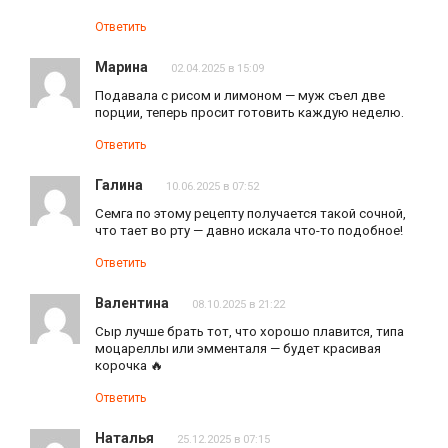
Ответить
Марина
02.04.2025 в 15:09
Подавала с рисом и лимоном — муж съел две
порции, теперь просит готовить каждую неделю.
Ответить
Галина
10.06.2025 в 07:52
Семга по этому рецепту получается такой сочной,
что тает во рту — давно искала что-то подобное!
Ответить
Валентина
08.10.2025 в 21:22
Сыр лучше брать тот, что хорошо плавится, типа
моцареллы или эмменталя — будет красивая
корочка 🔥
Ответить
Наталья
25.12.2025 в 07:15