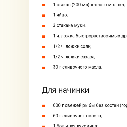
1 стакан (200 мл) теплого молока;
1 яйцо;
3 стакана муки;
1 ч. ложка быстрорастворимых д
1/2 ч. ложки соли;
1/2 ч. ложки сахара;
30 г сливочного масла.
Для начинки
600 г свежей рыбы без костей (го
60 г сливочного масла;
1 большая луковица;