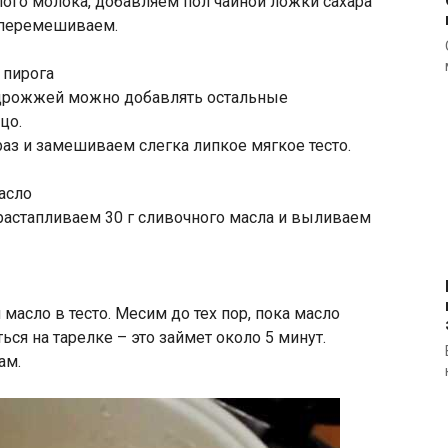
ого молока, добавляем пол чайной ложки сахара
 перемешиваем.
 дрожжей можно добавлять остальные
цо.
раз и замешиваем слегка липкое мягкое тесто.
астапливаем 30 г сливочного масла и выливаем
сло в тесто. Месим до тех пор, пока масло
ься на тарелке – это займет около 5 минут.
ам.