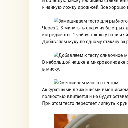
В большую миску наливаем стакан тепл
и чайную ложку дрожжей. Все хорошо
Через 2-3 минуты в опару из быстрых
ингредиенты: 1 чайную ложку соли и яй
Добавляем муку по одному стакану за 
В небольшой чашке в микроволновке р
в миску.
Аккуратными движениями вмешиваем ма
полностью впитается и не будет остават
При этом тесто перестает липнуть к рук