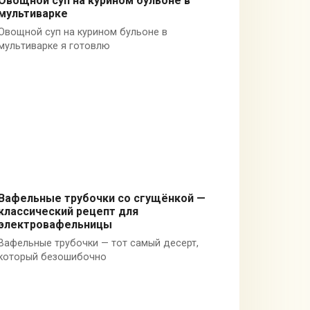
Овощной суп на курином бульоне в
мультиварке
Блюда из курицы
Овощной суп на курином бульоне в
мультиварке я готовлю
Вафельные трубочки со сгущёнкой —
классический рецепт для
Выпечка в духовке
электровафельницы
Вафельные трубочки — тот самый десерт,
который безошибочно