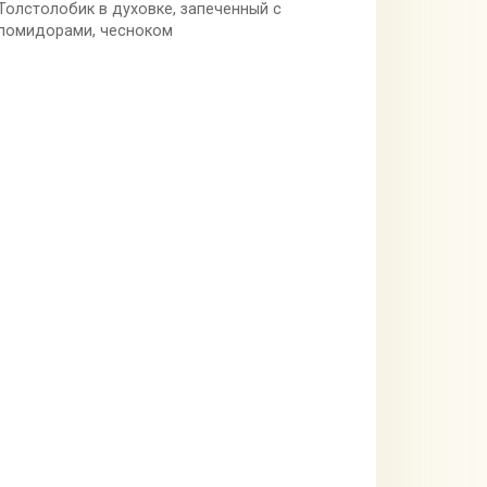
Толстолобик в духовке, запеченный с
Рыба в духовке
помидорами, чесноком