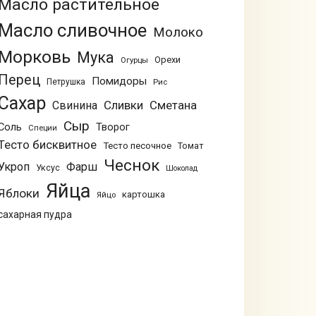
Масло растительное
Масло сливочное
Молоко
Морковь
Мука
Орехи
Огурцы
Перец
Помидоры
Петрушка
Рис
Сахар
Сливки
Сметана
Свинина
Сыр
Соль
Творог
Специи
Тесто бисквитное
Тесто песочное
Томат
Чеснок
Укроп
Фарш
Уксус
Шоколад
Яйца
Яблоки
картошка
Яйцо
сахарная пудра