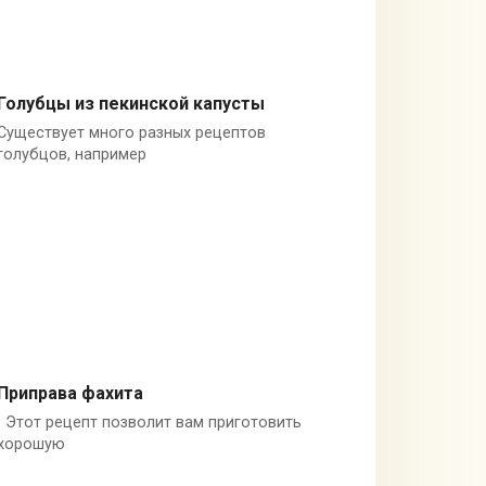
Голубцы из пекинской капусты
Существует много разных рецептов
Мясные блюда
голубцов, например
Приправа фахита
Этот рецепт позволит вам приготовить
Советы
хорошую