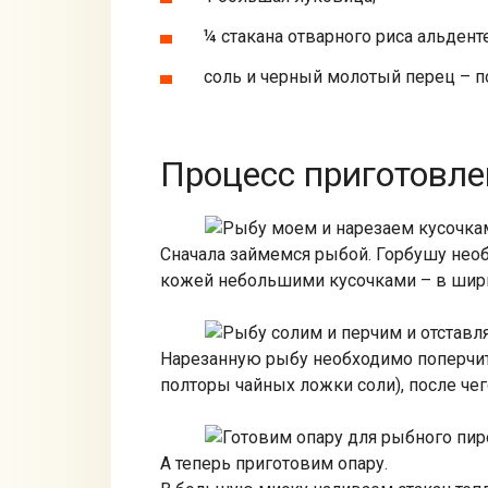
¼ стакана отварного риса альденте
соль и черный молотый перец – по
Процесс приготовле
Сначала займемся рыбой. Горбушу необх
кожей небольшими кусочками – в шири
Нарезанную рыбу необходимо поперчить
полторы чайных ложки соли), после че
А теперь приготовим опару.