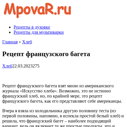
Перейти
к
контенту
Рецепты в духовке
Рецепты для мультиварки
Главная
»
Хлеб
Рецепт французского багета
Хлеб
22.03.2023
275
Рецепт французского багета взят мною из американского
журнала «Искусство хлеба». Возможно, это не истинно
французский хлеб, но, по крайней мере, это рецепт
французского багета, как его представляют себе американцы.
Вчера я взяла из холодильника другую половину теста (из
первой половины, напомню, я испекла простой белый хлеб) и
решила, что французский багет – наиболее подходящий
вариант, ведь он включает те же простые продукты, что и