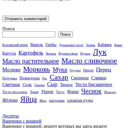
Поиск
Поиск
Кабачки
Ваниль
Грибы
Болгарский перец
Дрожжевое тесто
Зелень
Какао
Лук
Картофель
Капуста
Корица
Куриное филе
Курица
Масло сливочное
Масло растительное
Морковь
Мука
Перец
Молоко
Орехи
Огурцы
Сахар
Сливки
Помидоры
Свинина
Петрушка
Рис
Сыр
Сметана
Тесто бисквитное
Соль
Творог
Специи
Чеснок
Укроп
Фарш
Тесто песочное
Томат
Уксус
Шоколад
Яйца
Яблоки
сахарная пудра
картошка
Яйцо
Десерты
Вареники с вишней
Вареники с вишней, рецепт которых вы здесь видите