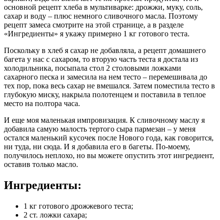
основной рецепт хлеба в мультиварке: дрожжи, муку, соль,
сахар и воду – плюс немного сливочного масла. Поэтому
рецепт замеса смотрите на этой странице, а в разделе
«Ингредиенты» я укажу примерно 1 кг готового теста.
Поскольку в хлеб я сахар не добавляла, а рецепт домашнего
багета у нас с сахаром, то вторую часть теста я достала из
холодильника, посыпала стол 2 столовыми ложками
сахарного песка и замесила на нем тесто – перемешивала до
тех пор, пока весь сахар не вмешался. Затем поместила тесто в
глубокую миску, накрыла полотенцем и поставила в теплое
место на полтора часа.
И еще моя маленькая импровизация. К сливочному маслу я
добавила самую малость тертого сыра пармезан – у меня
остался маленький кусочек после Нового года, как говорится,
ни туда, ни сюда. И я добавила его в багеты. По-моему,
получилось неплохо, но вы можете опустить этот ингредиент,
оставив только масло.
Ингредиенты:
1 кг готового дрожжевого теста;
2 ст. ложки сахара;