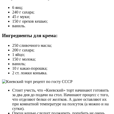
6 яиц;
240 г сахара;
45 г муки;
150 г орехов кешью;
ваниль.
Ингредиенты для крема:
250 сливочного масла;
200 г сахара;
1 яйцо;
150 г молока;
ваниль;
10 г какао-порошка;
2 ст. ложки коньяка.
Стоит учесть, что «Киевский» торт начинают готовить
за два дня до подачи на стол. Начинают процесс с того,
что отделяют белки от желтков. А далее оставляют их
при комнатной температуре на полсуток (а можно и на
сутки).
Орехи кешью следует поджарить, порубить не очень