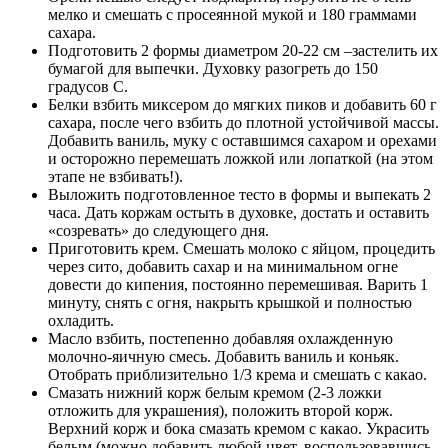
мелко и смешать с просеянной мукой и 180 граммами
сахара.
Подготовить 2 формы диаметром 20-22 см –застелить их
бумагой для выпечки. Духовку разогреть до 150
градусов С.
Белки взбить миксером до мягких пиков и добавить 60 г
сахара, после чего взбить до плотной устойчивой массы.
Добавить ваниль, муку с оставшимся сахаром и орехами
и осторожно перемешать ложкой или лопаткой (на этом
этапе не взбивать!).
Выложить подготовленное тесто в формы и выпекать 2
часа. Дать коржам остыть в духовке, достать и оставить
«созревать» до следующего дня.
Приготовить крем. Смешать молоко с яйцом, процедить
через сито, добавить сахар и на минимальном огне
довести до кипения, постоянно перемешивая. Варить 1
минуту, снять с огня, накрыть крышкой и полностью
охладить.
Масло взбить, постепенно добавляя охлажденную
молочно-яичную смесь. Добавить ваниль и коньяк.
Отобрать приблизительно 1/3 крема и смешать с какао.
Смазать нижний корж белым кремом (2-3 ложки
отложить для украшения), положить второй корж.
Верхний корж и бока смазать кремом с какао. Украсить
белым (можно добавить любой цвет, воспользовавшись