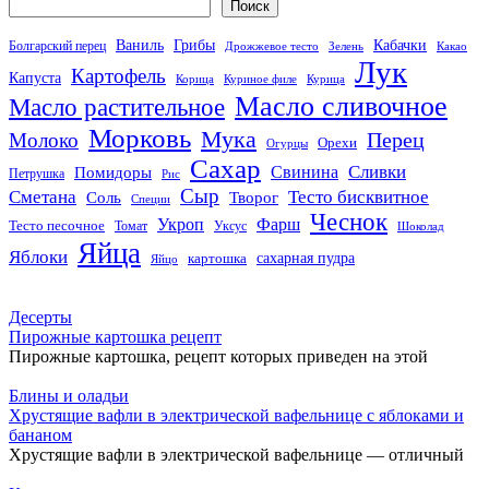
Поиск
Кабачки
Ваниль
Грибы
Болгарский перец
Дрожжевое тесто
Зелень
Какао
Лук
Картофель
Капуста
Корица
Куриное филе
Курица
Масло сливочное
Масло растительное
Морковь
Мука
Перец
Молоко
Орехи
Огурцы
Сахар
Сливки
Помидоры
Свинина
Петрушка
Рис
Сыр
Сметана
Тесто бисквитное
Соль
Творог
Специи
Чеснок
Укроп
Фарш
Тесто песочное
Томат
Уксус
Шоколад
Яйца
Яблоки
сахарная пудра
картошка
Яйцо
Десерты
Пирожные картошка рецепт
Пирожные картошка, рецепт которых приведен на этой
Блины и оладьи
Хрустящие вафли в электрической вафельнице с яблоками и
бананом
Хрустящие вафли в электрической вафельнице — отличный