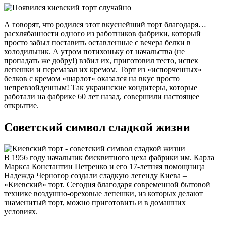
А говорят, что родился этот вкуснейший торт благодаря…
расхлябанности одного из работников фабрики, который
просто забыл поставить оставленные с вечера белки в
холодильник. А утром потихоньку от начальства (не
пропадать же добру!) взбил их, приготовил тесто, испек
лепешки и перемазал их кремом. Торт из «испорченных»
белков с кремом «шарлот» оказался на вкус просто
непревзойденным! Так украинские кондитеры, которые
работали на фабрике 60 лет назад, совершили настоящее
открытие.
Советский символ сладкой жизни
В 1956 году начальник бисквитного цеха фабрики им. Карла
Маркса Константин Петренко и его 17-летняя помощница
Надежда Черногор создали сладкую легенду Киева –
«Киевский» торт. Сегодня благодаря современной бытовой
технике воздушно-ореховые лепешки, из которых делают
знаменитый торт, можно приготовить и в домашних
условиях.