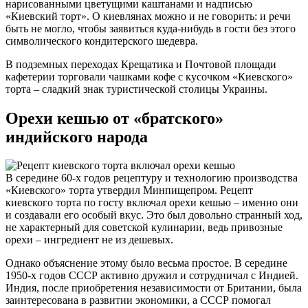
нарисованными цветущими каштанами и надписью
«Киевский торт». О киевлянах можно и не говорить: и речи
быть не могло, чтобы заявиться куда-нибудь в гости без этого
символического кондитерского шедевра.
В подземных переходах Крещатика и Почтовой площади
кафетерии торговали чашками кофе с кусочком «Киевского»
торта – сладкий знак туристической столицы Украины.
Орехи кешью от «братского»
индийского народа
В середине 60-х годов рецептуру и технологию производства
«Киевского» торта утвердил Минпищепром. Рецепт
киевского торта по госту включал орехи кешью – именно они
и создавали его особый вкус. Это был довольно странный ход,
не характерный для советской кулинарии, ведь привозные
орехи – ингредиент не из дешевых.
Однако объяснение этому было весьма простое. В середине
1950-х годов СССР активно дружил и сотрудничал с Индией.
Индия, после приобретения независимости от Британии, была
заинтересована в развитии экономики, а СССР помогал