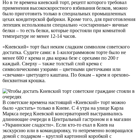
Но в те времена киевский торт, рецепт которого требовал
применения высокоскоростного взбивания белков, можно
было приготовить только в специальных промышленных
цехах кондитерской фабрики. Кроме того, для приготовления
лепешек использовали специально «состаренные» яичные
белки – то есть белки, которые простояли при комнатной
температуре не менее 12-14 часов.
«Киевский» торт был неким сладким символом советского
достатка. Судите сами: в 1-килограммовом торте было не
менее 600 г крема и два коржа безе с орехами по 200 г
каждый. Сверху – также толстый слой крема с
символическими узорами – цветными цветочками или
«свечами» цветущего каштана. По бокам – крем и орехово-
бисквитная крошка.
В советские времена настоящий «Киевский» торт можно
было «достать» только в Киеве. С 4 утра на улице Карла
Маркса перед Киевской консерваторией выстраивались
длиннющие очереди в Центральный гастроном и в магазин
«Украинские сладости». Если кто-то ехал в Киев на
экскурсию или в командировку, то непременно возвращался
домой с подарком – круглой картонной коробкой с