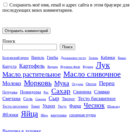
Сохранить моё имя, email и адрес сайта в этом браузере для
последующих моих комментариев.
Поиск
Поиск
Кабачки
Ваниль
Грибы
Болгарский перец
Дрожжевое тесто
Зелень
Какао
Лук
Картофель
Капуста
Корица
Куриное филе
Курица
Масло сливочное
Масло растительное
Морковь
Мука
Перец
Молоко
Орехи
Огурцы
Сахар
Сливки
Помидоры
Свинина
Петрушка
Рис
Сыр
Сметана
Тесто бисквитное
Соль
Творог
Специи
Чеснок
Укроп
Фарш
Тесто песочное
Томат
Уксус
Шоколад
Яйца
Яблоки
сахарная пудра
картошка
Яйцо
Выпечка в духовке