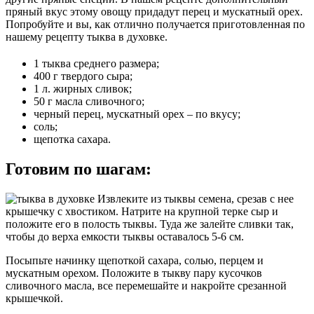
пряный вкус этому овощу придадут перец и мускатный орех.
Попробуйте и вы, как отлично получается приготовленная по
нашему рецепту тыква в духовке.
1 тыква среднего размера;
400 г твердого сыра;
1 л. жирных сливок;
50 г масла сливочного;
черный перец, мускатный орех – по вкусу;
соль;
щепотка сахара.
Готовим по шагам:
Извлеките из тыквы семена, срезав с нее
крышечку с хвостиком. Натрите на крупной терке сыр и
положите его в полость тыквы. Туда же залейте сливки так,
чтобы до верха емкости тыквы оставалось 5-6 см.
Посыпьте начинку щепоткой сахара, солью, перцем и
мускатным орехом. Положите в тыкву пару кусочков
сливочного масла, все перемешайте и накройте срезанной
крышечкой.