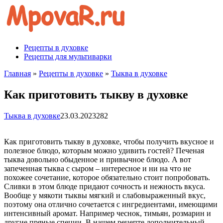
Перейти
к
контенту
Рецепты в духовке
Рецепты для мультиварки
Главная
»
Рецепты в духовке
»
Тыква в духовке
Как приготовить тыкву в духовке
Тыква в духовке
23.03.2023
282
Как приготовить тыкву в духовке, чтобы получить вкусное и
полезное блюдо, которым можно удивить гостей? Печеная
тыква довольно обыденное и привычное блюдо. А вот
запеченная тыква с сыром – интересное и ни на что не
похожее сочетание, которое обязательно стоит попробовать.
Сливки в этом блюде придают сочность и нежность вкуса.
Вообще у мякоти тыквы мягкий и слабовыраженный вкус,
поэтому она отлично сочетается с ингредиентами, имеющими
интенсивный аромат. Например чеснок, тимьян, розмарин и
другие пряные специи. В нашем рецепте дополнительный