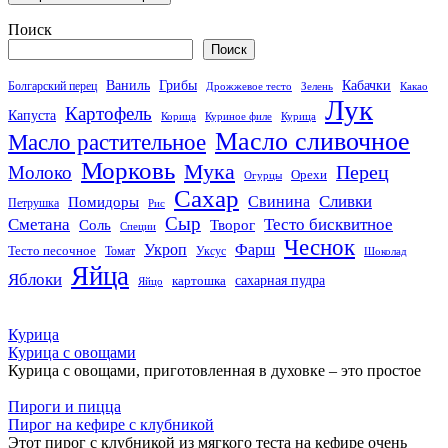
Поиск
Поиск
Кабачки
Ваниль
Грибы
Болгарский перец
Дрожжевое тесто
Зелень
Какао
Лук
Картофель
Капуста
Корица
Куриное филе
Курица
Масло сливочное
Масло растительное
Морковь
Мука
Перец
Молоко
Орехи
Огурцы
Сахар
Сливки
Помидоры
Свинина
Петрушка
Рис
Сыр
Сметана
Тесто бисквитное
Соль
Творог
Специи
Чеснок
Укроп
Фарш
Тесто песочное
Томат
Уксус
Шоколад
Яйца
Яблоки
сахарная пудра
картошка
Яйцо
Курица
Курица с овощами
Курица с овощами, приготовленная в духовке – это простое
Пироги и пицца
Пирог на кефире с клубникой
Этот пирог с клубникой из мягкого теста на кефире очень